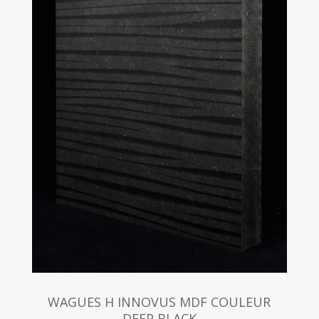
WAGUES H INNOVUS MDF COULEUR
DEEP BLACK