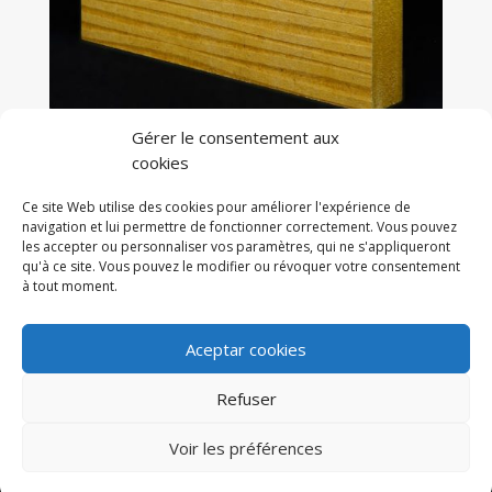
Gérer le consentement aux
cookies
WAGUES H INNOVUS MDF COULEUR
CURRY
Ce site Web utilise des cookies pour améliorer l'expérience de
navigation et lui permettre de fonctionner correctement. Vous pouvez
les accepter ou personnaliser vos paramètres, qui ne s'appliqueront
qu'à ce site. Vous pouvez le modifier ou révoquer votre consentement
à tout moment.
Retour à la gamme WAGUES H
Retour à la gamme TACTYLE
Aceptar cookies
Refuser
Copyright © 2020 Maderas Unidas -
Politique de cookies
-
Voir les préférences
Politique de Confidentialité
-
Avis juridique